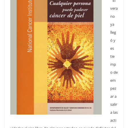
El
vera
no
ya
lleg
ó y
es
tie
mp
o de
em
pez
ar a
salir
a las
acti