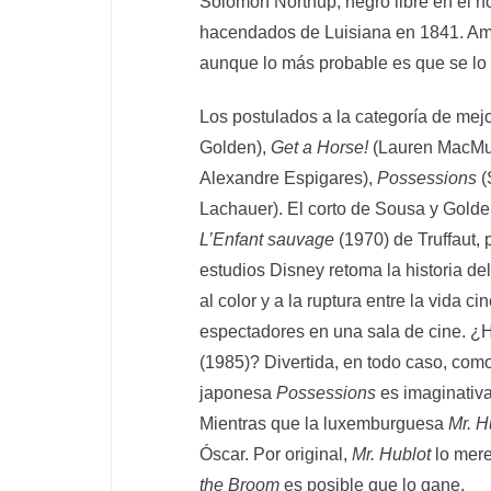
Solomon Northup, negro libre en el n
hacendados de Luisiana en 1841. Amb
aunque lo más probable es que se lo
Los postulados a la categoría de mej
Golden),
Get a Horse!
(Lauren MacMul
Alexandre Espigares),
Possessions
(
Lachauer). El corto de Sousa y Golden
L’Enfant sauvage
(1970) de Truffaut,
estudios Disney retoma la historia de
al color y a la ruptura entre la vida 
espectadores en una sala de cine. 
(1985)? Divertida, en todo caso, como
japonesa
Possessions
es imaginativa
Mientras que la luxemburguesa
Mr. H
Óscar. Por original,
Mr. Hublot
lo mere
the Broom
es posible que lo gane.