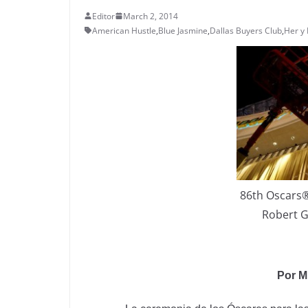
Editor
March 2, 2014
American Hustle
,
Blue Jasmine
,
Dallas Buyers Club
,
Her y
86th Oscars®
Robert G
Por M