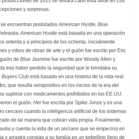
 producciones de 2013 se llevará cabo esta tarde en Los
epciones y sorpresas.
s se encuentran postulados
American Hustle, Blue
ebraska
.
American Hustle
está basada en una operación
os setenta y a principios de los ochenta, inicialmente
nes y robos de obras de arte y el guión fue escrito por Eric
 guión de
Blue Jasmine
fue escrito por Woody Allen y
da tras haber perdido la seguridad que le brindaba su
s Buyers Club
está basado en una historia de la vida real:
, que resulta seropositivo en los inicios de la era del
para suplirse con medicamentos prohibidos en los EE.UU.
ieron el guión.
Her
fue escrita por Spike Jonze y es una
turo cercano cuando la inteligencia artificial de los sistemas
ado de tal manera que cobran vida propia. Finalmente,
aska
y cuenta la vida de un anciano que se empecina en
a y arrastra consigo a su familia en un torbellino lleno de