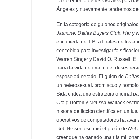
La ceremonia de los Óscares para las
Ángeles y nuevamente tendremos dec
En la categoría de guiones originale
Jasmine, Dallas Buyers Club, Her
y
N
encubierta del FBI a finales de los añ
concebida para investigar falsificacio
Warren Singer y David O. Russell. El
narra la vida de una mujer desespera
esposo adinerado. El guión de
Dalla
un heterosexual, promiscuo y homófobo
Sida e idea una estrategia original 
Craig Borten y Melissa Wallack escrib
historia de ficción científica en un fu
operativos de computadores ha avanz
Bob Nelson escribió el guión de
Nebr
creer que ha ganado una rifa millonari