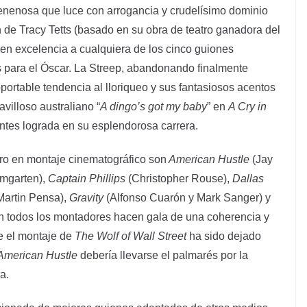
enenosa que luce con arrogancia y crudelísimo dominio
n de Tracy Tetts (basado en su obra de teatro ganadora del
 en excelencia a cualquiera de los cinco guiones
 para el Óscar. La Streep, abandonando finalmente
oportable tendencia al lloriqueo y sus fantasiosos acentos
villoso australiano “
A dingo’s got my baby
” en
A Cry in
antes lograda en su esplendorosa carrera.
gro en montaje cinematográfico son
American Hustle
(Jay
umgarten),
Captain Phillips
(Christopher Rouse),
Dallas
artin Pensa),
Gravity
(Alfonso Cuarón y Mark Sanger) y
en todos los montadores hacen gala de una coherencia y
e el montaje de
The Wolf of Wall Street
ha sido dejado
American Hustle
debería llevarse el palmarés por la
a.