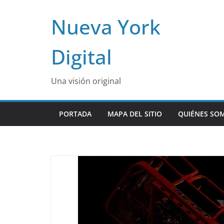
Skip
Nueva York
to
content
Digital
Una visión original
PORTADA
MAPA DEL SITIO
QUIÉNES SO