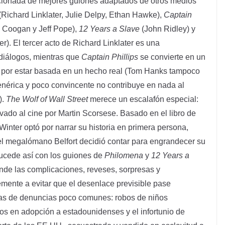
ncionada de mejores guiones adaptados de otros medios
(Richard Linklater, Julie Delpy, Ethan Hawke),
Captain
 Coogan y Jeff Pope),
12 Years a Slave
(John Ridley) y
r). El tercer acto de Richard Linklater es una
 diálogos, mientras que
Captain Phillips
se convierte en un
a por estar basada en un hecho real (Tom Hanks tampoco
nérica y poco convincente no contribuye en nada al
).
The Wolf of Wall Street
merece un escalafón especial:
evado al cine por Martin Scorsese. Basado en el libro de
inter optó por narrar su historia en primera persona,
del megalómano Belfort decidió contar para engrandecer su
 sucede así con los guiones de
Philomena
y
12 Years a
nde las complicaciones, reveses, sorpresas y
emente a evitar que el desenlace previsible pase
orias de denuncias poco comunes: robos de niños
s en adopción a estadounidenses y el infortunio de