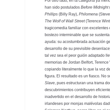
Por otro lado, en la categoría ya me
han sido postulados
Before Midnight
Phillips
(Billy Ray),
Philomena
(Steve
The Wolf of Wall Street
(Terence Winte
tragicomedia familiar con excelentes
bostezo interminable que se sustent
ayuda: su acostumbrada actuación ge
desarrollo de su previsible desenlace
tal vez sea el peor guión adaptado ll
memorias de Jordan Belfort, Terence W
copiando literalmente lo que la voz 
figura. El resultado es un fiasco. No
Slave
, pues estructuran una trama do
descubrimientos contribuyen eficient
inadvertido en el desarrollo de hist
irlandeses por monjas malévolas dado