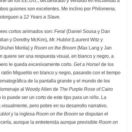
orte de los EE.UU., secuestrado y vendido en esclavitud a
os guiones son excelentes. Me inclino por
Philomena
,
 otorguen a
12 Years a Slave.
ores cortos animados son:
Feral
(Daniel Sousa y Dan
lan y Dorothy McKim),
Mr. Hublot
(Laurent Witz y
Shuhei Morita) y
Room on the Broom
(Max Lang y Jan
 quiere ser una respuesta visual, en blanco y negro, a
 pero le queda excesivamente corto.
Get a Horse!
de los
l ratón Miguelito en blanco y negro, pasando con el tiempo
cinematográfica de la pantalla grande y el mundo de los
¿Homenaje al Woody Allen de
The Purple Rose of Cairo
 lo puede ser un corto de este tipo para un niño. La
 visualmente, pero pobre en su desarrollo narrativo.
ublot
y la inglesa
Room on the Broom
se disputan el
cería, aunque la entretenida aunque previsible
Room on