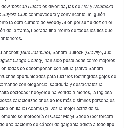
a de
American Hustle
es divertida, las de
Her
y
Nebraska
s Buyers Club
conmovedora y convincente, mi guión
mente la obra cumbre de Woody Allen por su fluidez en el
ón de la trama, liberada finalmente de todos los tics que
anteriores.
Blanchett (
Blue Jasmine
), Sandra Bullock (
Gravity
), Judi
ugust: Osage County
) han sido postuladas como mejores
 bien todas se desempeñan con altura (salvo Sandra
muchas oportunidades para lucir los restringidos gajes de
encarnando con elegancia, sabiduría y desfachatez la
“alta sociedad” neoyorquina venida a menos, la inglesa
iosas caracterizaciones de los más disímiles personajes
da en Italia) Adams (tal vez la mejor actriz de su
lemente se merecería el Óscar Meryl Streep (por tercera
de una paciente de cáncer de garganta adicta a todo tipo