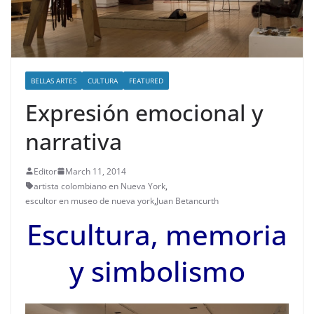
BELLAS ARTES
CULTURA
FEATURED
Expresión emocional y
narrativa
Editor
March 11, 2014
artista colombiano en Nueva York
,
escultor en museo de nueva york
,
Juan Betancurth
Escultura, memoria
y simbolismo