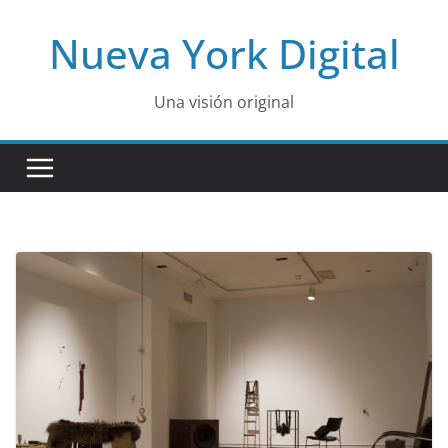
Skip
Nueva York Digital
to
content
Una visión original