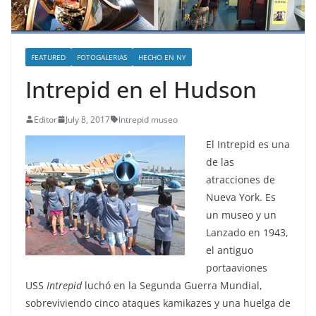
FEATURED
FOTOGALERIAS
HECHO EN NY
Intrepid en el Hudson
Editor
July 8, 2017
Intrepid museo
El Intrepid es una
de las
atracciones de
Nueva York. Es
un museo y un
Lanzado en 1943,
el antiguo
portaaviones
USS
Intrepid
luchó en la Segunda Guerra Mundial,
sobreviviendo cinco ataques kamikazes y una huelga de