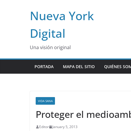
Skip
Nueva York
to
content
Digital
Una visión original
PORTADA
MAPA DEL SITIO
QUIÉNES SO
VIDA SANA
Proteger el medioamb
Editor
January 5, 2013