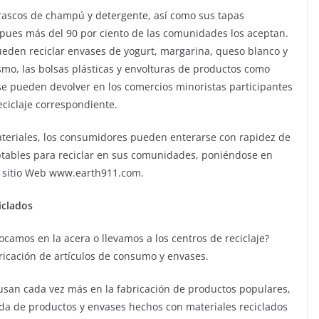
 frascos de champú y detergente, así como sus tapas
s, pues más del 90 por ciento de las comunidades los aceptan.
ueden reciclar envases de yogurt, margarina, queso blanco y
mo, las bolsas plásticas y envolturas de productos como
 se pueden devolver en los comercios minoristas participantes
eciclaje correspondiente.
materiales, los consumidores pueden enterarse con rapidez de
eptables para reciclar en sus comunidades, poniéndose en
el sitio Web www.earth911.com.
iclados
amos en la acera o llevamos a los centros de reciclaje?
ricación de artículos de consumo y envases.
e usan cada vez más en la fabricación de productos populares,
da de productos y envases hechos con materiales reciclados