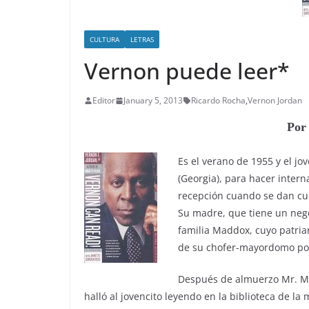
CULTURA
LETRAS
Vernon puede leer*
Editor
January 5, 2013
Ricardo Rocha
,
Vernon Jordan
Por
Es el verano de 1955 y el jo
(Georgia), para hacer inter
recepción cuando se dan cue
Su madre, que tiene un negoc
familia Maddox, cuyo patria
de su chofer-mayordomo por
Después de almuerzo Mr. Mad
halló al jovencito leyendo en la biblioteca de l