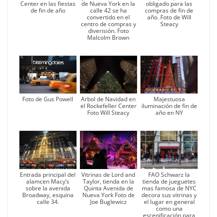
de Nueva York en la
Center en las fiestas
obligado para las
calle 42 se ha
de fin de año
compras de fin de
convertido en el
año. Foto de Will
centro de compras y
Steacy
diverisión. Foto
Malcolm Brown
Foto de Gus Powell
Arbol de Navidad en
Majestuosa
el Rockefeller Center
iluminación de fin de
Foto Will Steacy
año en NY
Entrada principal del
Vitrinas de Lord and
FAO Schwarz la
alamcen Macy’s
Taylor, tienda en la
tienda de jueguetes
sobre la avenida
Quinta Avenida de
mas famosa de NYC
Broadway, esquina
Nueva York Foto de
decora sus vitrinas y
calle 34.
Joe Buglewicz
el lugar en general
como una
escenificación para