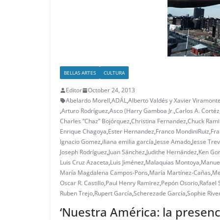
BELLAS ARTES
CULTURA
Editor
October 24, 2013
Abelardo Morell
,
ADÁL
,
Alberto Valdés y Xavier Viramonte
,
Arturo Rodríguez
,
Asco (Harry Gamboa Jr.
,
Carlos A. Cortéz
Charles “Chaz” Bojórquez
,
Christina Fernandez
,
Chuck Rami
Enrique Chagoya
,
Ester Hernandez
,
Franco MondiniRuiz
,
Fr
Ignacio Gomez
,
iliana emilia garcía
,
Jesse Amado
,
Jesse Trev
Joseph Rodríguez
,
Juan Sánchez
,
Judithe Hernández
,
Ken Go
Luis Cruz Azaceta
,
Luis Jiménez
,
Malaquias Montoya
,
Manue
María Magdalena Campos-Pons
,
María Martínez-Cañas
,
Me
Oscar R. Castillo
,
Paul Henry Ramirez
,
Pepón Osorio
,
Rafael 
Ruben Trejo
,
Rupert García
,
Scherezade García
,
Sophie Rive
‘Nuestra América: la presenc