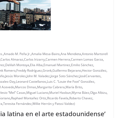
s.
,
Amado M. Peña Jr.
,
Amalia Mesa-Bains
,
Ana Mendieta
,
Antonio Martorell
,
Carlos Almaraz
,
Carlos Irizarry
,
Carmen Herrera
,
Carmen Lomas Garza
,
rez
,
Delilah Montoya
,
Elia Alba
,
Emanuel Martinez
,
Emilio Sánchez
,
ank Romero
,
Freddy Rodríguez
,
Gronk
,
Guillermo Bejarano
,
Hector González
,
iño
,
Jesús Moroles
,
John M. Valadez
,
Jorge Soto Sánchez
,
JoséCervantes
,
nzales-Day
,
Leonard Castellanos
,
Luis C. “Louie the Foot” González
,
l Acevedo
,
Marcos Dimas
,
Margarita Cabrera
,
María Brito
,
lesio “Mel” Casas
,
Miguel Luciano
,
Muriel Hasbun
,
Myrna Báez
,
Olga Albizu
,
Soriano
,
Raphael Montañez Ortiz
,
Ricardo Favela
,
Roberto Chavez
,
ra
,
Teresita Fernández
,
Willie Herrón y Patssi Valdez)
ia latina en el arte estadounidense’