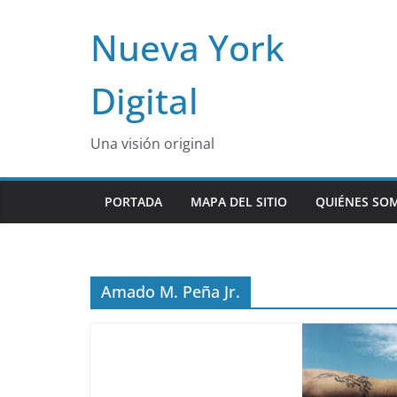
Skip
Nueva York
to
content
Digital
Una visión original
PORTADA
MAPA DEL SITIO
QUIÉNES SO
Amado M. Peña Jr.