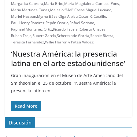
Margarita Cabrera
,
María Brito
,
María Magdalena Campos-Pons
,
María Martínez-Cañas
,
Melesio “Mel” Casas
,
Miguel Luciano
,
Muriel Hasbun
,
Myrna Báez
,
Olga Albizu
,
Oscar R. Castillo
,
Paul Henry Ramirez
,
Pepón Osorio
,
Rafael Soriano
,
Raphael Montañez Ortiz
,
Ricardo Favela
,
Roberto Chavez
,
Ruben Trejo
,
Rupert García
,
Scherezade García
,
Sophie Rivera
,
Teresita Fernández
,
Willie Herrón y Patssi Valdez)
‘Nuestra América: la presencia
latina en el arte estadounidense’
Gran inauguración en el Museo de Arte Americano del
Smithsonian el 25 de octubre “Nuestra América: la
presencia latina en
Read More
Discusión