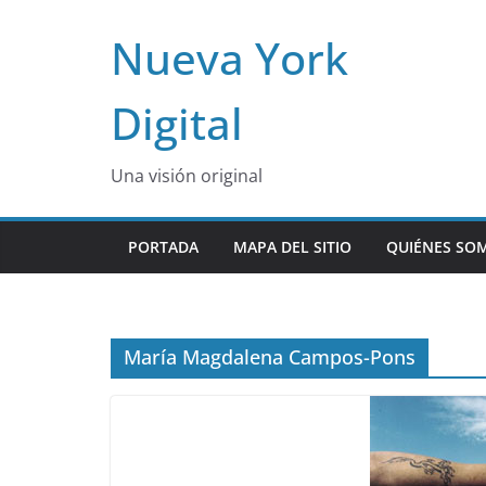
Skip
Nueva York
to
content
Digital
Una visión original
PORTADA
MAPA DEL SITIO
QUIÉNES SO
María Magdalena Campos-Pons