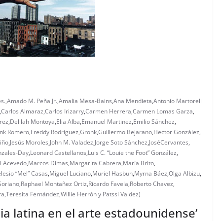
s.
,
Amado M. Peña Jr.
,
Amalia Mesa-Bains
,
Ana Mendieta
,
Antonio Martorell
,
Carlos Almaraz
,
Carlos Irizarry
,
Carmen Herrera
,
Carmen Lomas Garza
,
rez
,
Delilah Montoya
,
Elia Alba
,
Emanuel Martinez
,
Emilio Sánchez
,
ank Romero
,
Freddy Rodríguez
,
Gronk
,
Guillermo Bejarano
,
Hector González
,
iño
,
Jesús Moroles
,
John M. Valadez
,
Jorge Soto Sánchez
,
JoséCervantes
,
nzales-Day
,
Leonard Castellanos
,
Luis C. “Louie the Foot” González
,
l Acevedo
,
Marcos Dimas
,
Margarita Cabrera
,
María Brito
,
lesio “Mel” Casas
,
Miguel Luciano
,
Muriel Hasbun
,
Myrna Báez
,
Olga Albizu
,
Soriano
,
Raphael Montañez Ortiz
,
Ricardo Favela
,
Roberto Chavez
,
ra
,
Teresita Fernández
,
Willie Herrón y Patssi Valdez)
ia latina en el arte estadounidense’