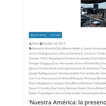
BELLAS ARTES
CULTURA
Editor
October 24, 2013
Abelardo Morell
,
ADÁL
,
Alberto Valdés y Xavier Viramonte
,
Arturo Rodríguez
,
Asco (Harry Gamboa Jr.
,
Carlos A. Cortéz
Charles “Chaz” Bojórquez
,
Christina Fernandez
,
Chuck Rami
Enrique Chagoya
,
Ester Hernandez
,
Franco MondiniRuiz
,
Fr
Ignacio Gomez
,
iliana emilia garcía
,
Jesse Amado
,
Jesse Trev
Joseph Rodríguez
,
Juan Sánchez
,
Judithe Hernández
,
Ken Go
Luis Cruz Azaceta
,
Luis Jiménez
,
Malaquias Montoya
,
Manue
María Magdalena Campos-Pons
,
María Martínez-Cañas
,
Me
Oscar R. Castillo
,
Paul Henry Ramirez
,
Pepón Osorio
,
Rafael 
Ruben Trejo
,
Rupert García
,
Scherezade García
,
Sophie Rive
‘Nuestra América: la presenc