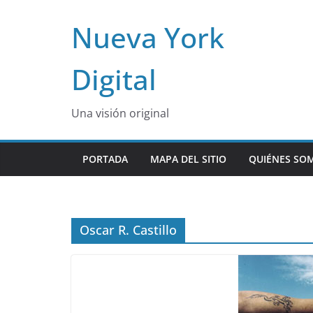
Skip
Nueva York
to
content
Digital
Una visión original
PORTADA
MAPA DEL SITIO
QUIÉNES SO
Oscar R. Castillo