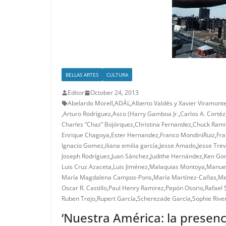
BELLAS ARTES
CULTURA
Editor
October 24, 2013
Abelardo Morell
,
ADÁL
,
Alberto Valdés y Xavier Viramonte
,
Arturo Rodríguez
,
Asco (Harry Gamboa Jr.
,
Carlos A. Cortéz
Charles “Chaz” Bojórquez
,
Christina Fernandez
,
Chuck Rami
Enrique Chagoya
,
Ester Hernandez
,
Franco MondiniRuiz
,
Fr
Ignacio Gomez
,
iliana emilia garcía
,
Jesse Amado
,
Jesse Trev
Joseph Rodríguez
,
Juan Sánchez
,
Judithe Hernández
,
Ken Go
Luis Cruz Azaceta
,
Luis Jiménez
,
Malaquias Montoya
,
Manue
María Magdalena Campos-Pons
,
María Martínez-Cañas
,
Me
Oscar R. Castillo
,
Paul Henry Ramirez
,
Pepón Osorio
,
Rafael 
Ruben Trejo
,
Rupert García
,
Scherezade García
,
Sophie Rive
‘Nuestra América: la presenc