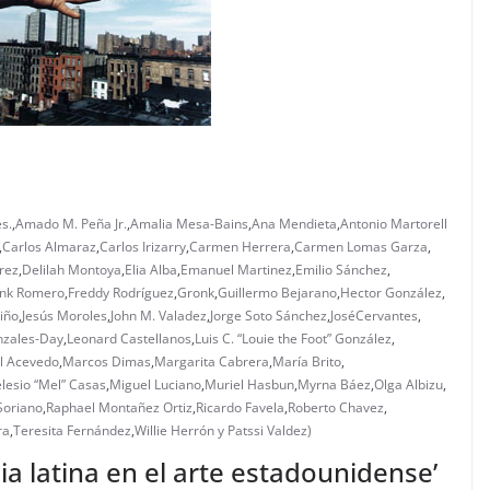
s.
,
Amado M. Peña Jr.
,
Amalia Mesa-Bains
,
Ana Mendieta
,
Antonio Martorell
,
Carlos Almaraz
,
Carlos Irizarry
,
Carmen Herrera
,
Carmen Lomas Garza
,
rez
,
Delilah Montoya
,
Elia Alba
,
Emanuel Martinez
,
Emilio Sánchez
,
ank Romero
,
Freddy Rodríguez
,
Gronk
,
Guillermo Bejarano
,
Hector González
,
iño
,
Jesús Moroles
,
John M. Valadez
,
Jorge Soto Sánchez
,
JoséCervantes
,
nzales-Day
,
Leonard Castellanos
,
Luis C. “Louie the Foot” González
,
l Acevedo
,
Marcos Dimas
,
Margarita Cabrera
,
María Brito
,
lesio “Mel” Casas
,
Miguel Luciano
,
Muriel Hasbun
,
Myrna Báez
,
Olga Albizu
,
Soriano
,
Raphael Montañez Ortiz
,
Ricardo Favela
,
Roberto Chavez
,
ra
,
Teresita Fernández
,
Willie Herrón y Patssi Valdez)
ia latina en el arte estadounidense’