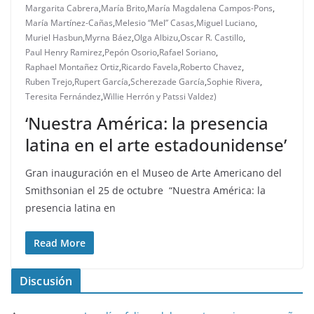
Margarita Cabrera
,
María Brito
,
María Magdalena Campos-Pons
,
María Martínez-Cañas
,
Melesio “Mel” Casas
,
Miguel Luciano
,
Muriel Hasbun
,
Myrna Báez
,
Olga Albizu
,
Oscar R. Castillo
,
Paul Henry Ramirez
,
Pepón Osorio
,
Rafael Soriano
,
Raphael Montañez Ortiz
,
Ricardo Favela
,
Roberto Chavez
,
Ruben Trejo
,
Rupert García
,
Scherezade García
,
Sophie Rivera
,
Teresita Fernández
,
Willie Herrón y Patssi Valdez)
‘Nuestra América: la presencia
latina en el arte estadounidense’
Gran inauguración en el Museo de Arte Americano del
Smithsonian el 25 de octubre “Nuestra América: la
presencia latina en
Read More
Discusión