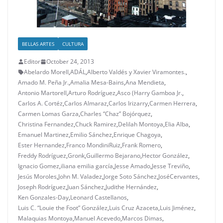
BELLAS ARTES
CULTURA
Editor
October 24, 2013
Abelardo Morell
,
ADÁL
,
Alberto Valdés y Xavier Viramontes.
,
Amado M. Peña Jr.
,
Amalia Mesa-Bains
,
Ana Mendieta
,
Antonio Martorell
,
Arturo Rodríguez
,
Asco (Harry Gamboa Jr.
,
Carlos A. Cortéz
,
Carlos Almaraz
,
Carlos Irizarry
,
Carmen Herrera
,
Carmen Lomas Garza
,
Charles “Chaz” Bojórquez
,
Christina Fernandez
,
Chuck Ramirez
,
Delilah Montoya
,
Elia Alba
,
Emanuel Martinez
,
Emilio Sánchez
,
Enrique Chagoya
,
Ester Hernandez
,
Franco MondiniRuiz
,
Frank Romero
,
Freddy Rodríguez
,
Gronk
,
Guillermo Bejarano
,
Hector González
,
Ignacio Gomez
,
iliana emilia garcía
,
Jesse Amado
,
Jesse Treviño
,
Jesús Moroles
,
John M. Valadez
,
Jorge Soto Sánchez
,
JoséCervantes
,
Joseph Rodríguez
,
Juan Sánchez
,
Judithe Hernández
,
Ken Gonzales-Day
,
Leonard Castellanos
,
Luis C. “Louie the Foot” González
,
Luis Cruz Azaceta
,
Luis Jiménez
,
Malaquias Montoya
,
Manuel Acevedo
,
Marcos Dimas
,