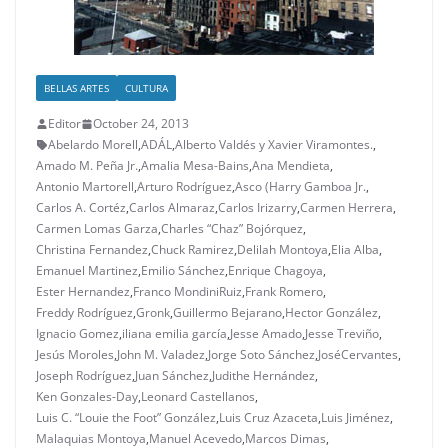
BELLAS ARTES
CULTURA
Editor
October 24, 2013
Abelardo Morell
,
ADÁL
,
Alberto Valdés y Xavier Viramontes.
,
Amado M. Peña Jr.
,
Amalia Mesa-Bains
,
Ana Mendieta
,
Antonio Martorell
,
Arturo Rodríguez
,
Asco (Harry Gamboa Jr.
,
Carlos A. Cortéz
,
Carlos Almaraz
,
Carlos Irizarry
,
Carmen Herrera
,
Carmen Lomas Garza
,
Charles “Chaz” Bojórquez
,
Christina Fernandez
,
Chuck Ramirez
,
Delilah Montoya
,
Elia Alba
,
Emanuel Martinez
,
Emilio Sánchez
,
Enrique Chagoya
,
Ester Hernandez
,
Franco MondiniRuiz
,
Frank Romero
,
Freddy Rodríguez
,
Gronk
,
Guillermo Bejarano
,
Hector González
,
Ignacio Gomez
,
iliana emilia garcía
,
Jesse Amado
,
Jesse Treviño
,
Jesús Moroles
,
John M. Valadez
,
Jorge Soto Sánchez
,
JoséCervantes
,
Joseph Rodríguez
,
Juan Sánchez
,
Judithe Hernández
,
Ken Gonzales-Day
,
Leonard Castellanos
,
Luis C. “Louie the Foot” González
,
Luis Cruz Azaceta
,
Luis Jiménez
,
Malaquias Montoya
,
Manuel Acevedo
,
Marcos Dimas
,