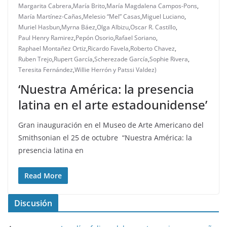
Margarita Cabrera
,
María Brito
,
María Magdalena Campos-Pons
,
María Martínez-Cañas
,
Melesio “Mel” Casas
,
Miguel Luciano
,
Muriel Hasbun
,
Myrna Báez
,
Olga Albizu
,
Oscar R. Castillo
,
Paul Henry Ramirez
,
Pepón Osorio
,
Rafael Soriano
,
Raphael Montañez Ortiz
,
Ricardo Favela
,
Roberto Chavez
,
Ruben Trejo
,
Rupert García
,
Scherezade García
,
Sophie Rivera
,
Teresita Fernández
,
Willie Herrón y Patssi Valdez)
‘Nuestra América: la presencia
latina en el arte estadounidense’
Gran inauguración en el Museo de Arte Americano del
Smithsonian el 25 de octubre “Nuestra América: la
presencia latina en
Read More
Discusión