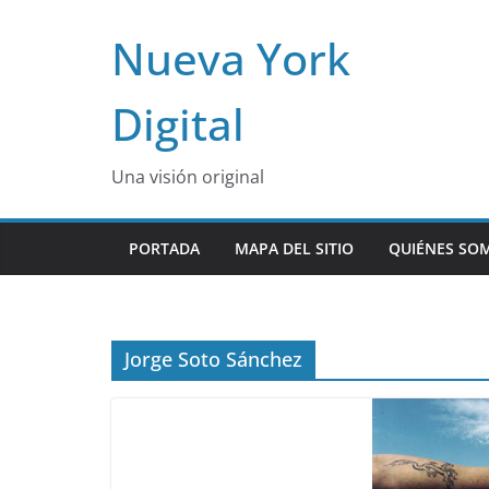
Skip
Nueva York
to
content
Digital
Una visión original
PORTADA
MAPA DEL SITIO
QUIÉNES SO
Jorge Soto Sánchez