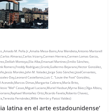
s.
,
Amado M. Peña Jr.
,
Amalia Mesa-Bains
,
Ana Mendieta
,
Antonio Martorell
,
Carlos Almaraz
,
Carlos Irizarry
,
Carmen Herrera
,
Carmen Lomas Garza
,
rez
,
Delilah Montoya
,
Elia Alba
,
Emanuel Martinez
,
Emilio Sánchez
,
ank Romero
,
Freddy Rodríguez
,
Gronk
,
Guillermo Bejarano
,
Hector González
,
iño
,
Jesús Moroles
,
John M. Valadez
,
Jorge Soto Sánchez
,
JoséCervantes
,
nzales-Day
,
Leonard Castellanos
,
Luis C. “Louie the Foot” González
,
l Acevedo
,
Marcos Dimas
,
Margarita Cabrera
,
María Brito
,
lesio “Mel” Casas
,
Miguel Luciano
,
Muriel Hasbun
,
Myrna Báez
,
Olga Albizu
,
Soriano
,
Raphael Montañez Ortiz
,
Ricardo Favela
,
Roberto Chavez
,
ra
,
Teresita Fernández
,
Willie Herrón y Patssi Valdez)
ia latina en el arte estadounidense’