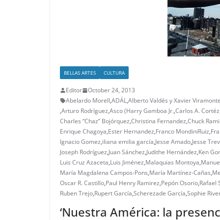
BELLAS ARTES
CULTURA
Editor
October 24, 2013
Abelardo Morell
,
ADÁL
,
Alberto Valdés y Xavier Viramonte
,
Arturo Rodríguez
,
Asco (Harry Gamboa Jr.
,
Carlos A. Cortéz
Charles “Chaz” Bojórquez
,
Christina Fernandez
,
Chuck Rami
Enrique Chagoya
,
Ester Hernandez
,
Franco MondiniRuiz
,
Fr
Ignacio Gomez
,
iliana emilia garcía
,
Jesse Amado
,
Jesse Trev
Joseph Rodríguez
,
Juan Sánchez
,
Judithe Hernández
,
Ken Go
Luis Cruz Azaceta
,
Luis Jiménez
,
Malaquias Montoya
,
Manue
María Magdalena Campos-Pons
,
María Martínez-Cañas
,
Me
Oscar R. Castillo
,
Paul Henry Ramirez
,
Pepón Osorio
,
Rafael 
Ruben Trejo
,
Rupert García
,
Scherezade García
,
Sophie Rive
‘Nuestra América: la presenc