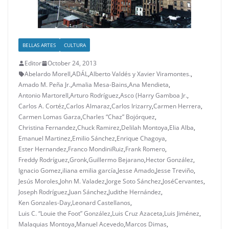
BELLAS ARTES
CULTURA
Editor
October 24, 2013
Abelardo Morell
,
ADÁL
,
Alberto Valdés y Xavier Viramontes.
,
Amado M. Peña Jr.
,
Amalia Mesa-Bains
,
Ana Mendieta
,
Antonio Martorell
,
Arturo Rodríguez
,
Asco (Harry Gamboa Jr.
,
Carlos A. Cortéz
,
Carlos Almaraz
,
Carlos Irizarry
,
Carmen Herrera
,
Carmen Lomas Garza
,
Charles “Chaz” Bojórquez
,
Christina Fernandez
,
Chuck Ramirez
,
Delilah Montoya
,
Elia Alba
,
Emanuel Martinez
,
Emilio Sánchez
,
Enrique Chagoya
,
Ester Hernandez
,
Franco MondiniRuiz
,
Frank Romero
,
Freddy Rodríguez
,
Gronk
,
Guillermo Bejarano
,
Hector González
,
Ignacio Gomez
,
iliana emilia garcía
,
Jesse Amado
,
Jesse Treviño
,
Jesús Moroles
,
John M. Valadez
,
Jorge Soto Sánchez
,
JoséCervantes
,
Joseph Rodríguez
,
Juan Sánchez
,
Judithe Hernández
,
Ken Gonzales-Day
,
Leonard Castellanos
,
Luis C. “Louie the Foot” González
,
Luis Cruz Azaceta
,
Luis Jiménez
,
Malaquias Montoya
,
Manuel Acevedo
,
Marcos Dimas
,