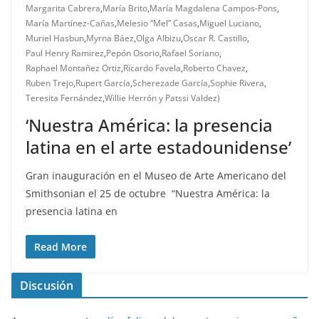
Margarita Cabrera
,
María Brito
,
María Magdalena Campos-Pons
,
María Martínez-Cañas
,
Melesio “Mel” Casas
,
Miguel Luciano
,
Muriel Hasbun
,
Myrna Báez
,
Olga Albizu
,
Oscar R. Castillo
,
Paul Henry Ramirez
,
Pepón Osorio
,
Rafael Soriano
,
Raphael Montañez Ortiz
,
Ricardo Favela
,
Roberto Chavez
,
Ruben Trejo
,
Rupert García
,
Scherezade García
,
Sophie Rivera
,
Teresita Fernández
,
Willie Herrón y Patssi Valdez)
‘Nuestra América: la presencia
latina en el arte estadounidense’
Gran inauguración en el Museo de Arte Americano del
Smithsonian el 25 de octubre “Nuestra América: la
presencia latina en
Read More
Discusión